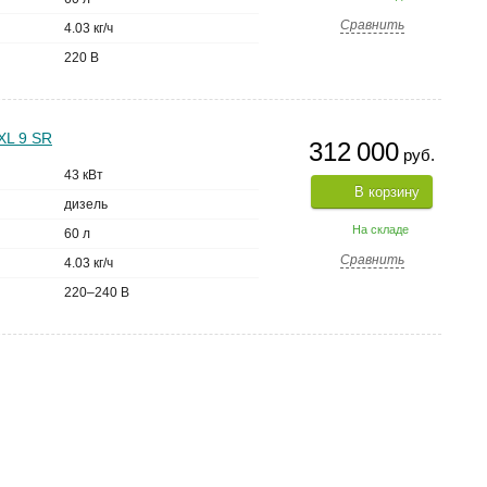
Сравнить
4.03 кг/ч
220 В
XL 9 SR
312 000
руб.
43 кВт
В корзину
дизель
На складе
60 л
Сравнить
4.03 кг/ч
220–240 В