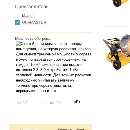
Производители:
Master
OURMASTER
Мощность обогрева
:
кВт
от
до
Очистить форму