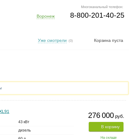
Многоканальный телефон:
8-800-201-40-25
Воронеж
Уже смотрели
Корзина пуста
(0)
ы
XL91
276 000
руб.
43 кВт
В корзину
дизель
На складе
60 л