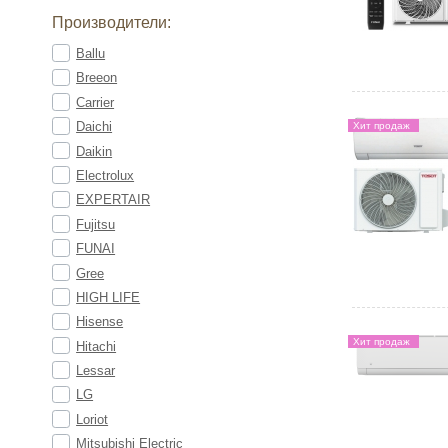
Производители:
Ballu
Breeon
Carrier
Daichi
Хит продаж
Daikin
Electrolux
EXPERTAIR
Fujitsu
FUNAI
Gree
HIGH LIFE
Hisense
Хит продаж
Hitachi
Lessar
LG
Loriot
Mitsubishi Electric