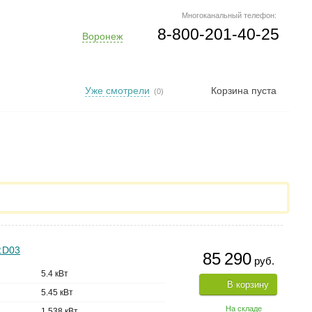
Многоканальный телефон:
8-800-201-40-25
Воронеж
Уже смотрели
Корзина пуста
(0)
.D03
85 290
руб.
5.4 кВт
В корзину
5.45 кВт
На складе
1.538 кВт