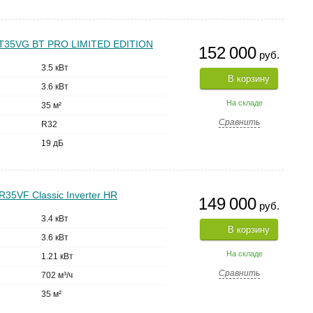
-BT35VG BT PRO LIMITED EDITION
152 000
руб.
3.5 кВт
В корзину
3.6 кВт
На складе
35 м²
Сравнить
R32
19 дБ
R35VF Classic Inverter HR
149 000
руб.
3.4 кВт
В корзину
3.6 кВт
На складе
1.21 кВт
Сравнить
702 м³/ч
35 м²