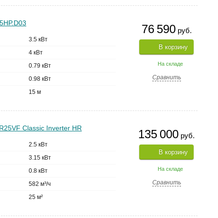
35HP.D03
76 590
руб.
3.5 кВт
В корзину
4 кВт
На складе
0.79 кВт
Сравнить
0.98 кВт
15 м
R25VF Classic Inverter HR
135 000
руб.
2.5 кВт
В корзину
3.15 кВт
На складе
0.8 кВт
Сравнить
582 м³/ч
25 м²