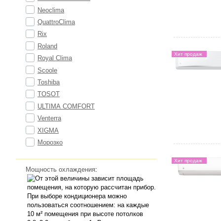
Neoclima
QuattroClima
Rix
Roland
Хит продаж
Royal Clima
Scoole
Toshiba
TOSOT
ULTIMA COMFORT
Venterra
XIGMA
Морозко
Хит продаж
Мощность охлаждения
: