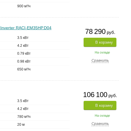
900 м³/ч
nverter RACI-EM35HP.D04
78 290
руб.
3.5 кВт
В корзину
4.2 кВт
На складе
0.79 кВт
Сравнить
0.98 кВт
650 м³/ч
106 100
руб.
3.5 кВт
В корзину
4.2 кВт
На складе
780 м³/ч
Сравнить
20 м