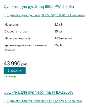
Сушилка для рук G-teq 8885 PW, 2.0 кВт
Мощность
2.0 кВт
Скорость потока
95 м/с
Материал корпуса
ABS-пластик
Уровень шума в максимальном
65 дБ
режиме
43 990
руб.
В корзину
На складе
Сушилка для рук Neoclima FHD-1200W