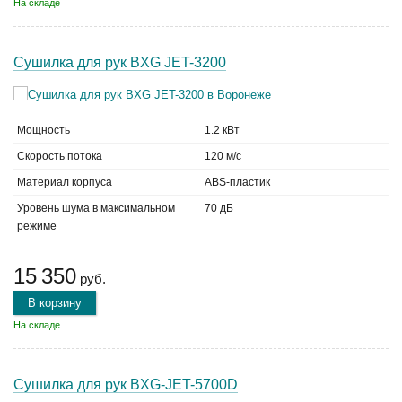
На складе
Сушилка для рук BXG JET-3200
Мощность
1.2 кВт
Скорость потока
120 м/с
Материал корпуса
ABS-пластик
Уровень шума в максимальном
70 дБ
режиме
15 350
руб.
В корзину
На складе
Сушилка для рук BXG-JET-5700D