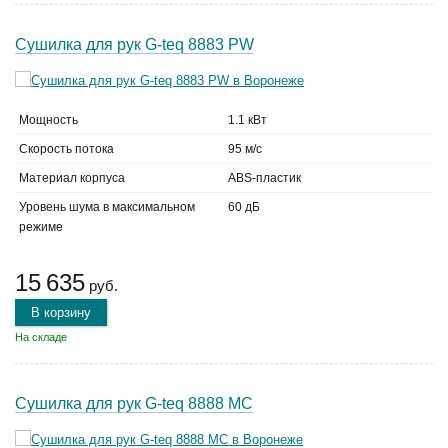
Сушилка для рук G-teq 8883 PW
Мощность
1.1 кВт
Скорость потока
95 м/с
Материал корпуса
ABS-пластик
Уровень шума в максимальном
60 дБ
режиме
15 635
руб.
В корзину
На складе
Сушилка для рук G-teq 8888 MC