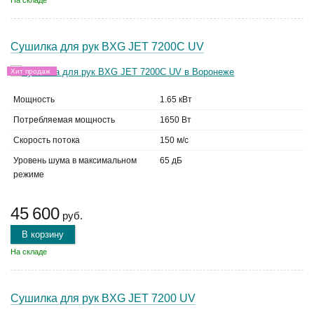
На складе
Сушилка для рук BXG JET 7200С UV
Хит продаж
Мощность
1.65 кВт
Потребляемая мощность
1650 Вт
Скорость потока
150 м/с
Уровень шума в максимальном
65 дБ
режиме
45 600
руб.
В корзину
На складе
Сушилка для рук BXG JET 7200 UV