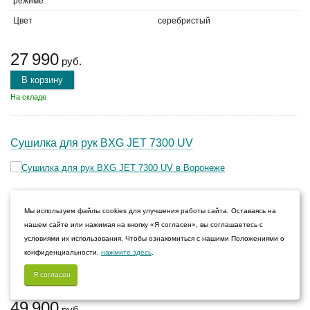
режиме
Цвет
серебристый
27 990
руб.
В корзину
На складе
Сушилка для рук BXG JET 7300 UV
Мощность
1.65 кВт
Мы используем файлы cookies для улучшения работы сайта. Оставаясь на
Скорость потока
150 м/с
нашем сайте или нажимая на кнопку «Я согласен», вы соглашаетесь с
Уровень шума в максимальном
65 дБ
условиями их использования. Чтобы ознакомиться с нашими Положениями о
режиме
конфиденциальности,
нажмите здесь
.
Цвет
черный
Я согласен
49 900
руб.