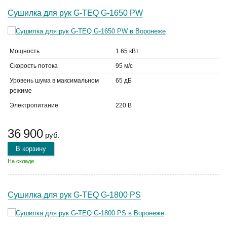
Сушилка для рук G-TEQ G-1650 PW
Мощность
1.65 кВт
Скорость потока
95 м/с
Уровень шума в максимальном
65 дБ
режиме
Электропитание
220 В
36 900
руб.
В корзину
На складе
Сушилка для рук G-TEQ G-1800 PS