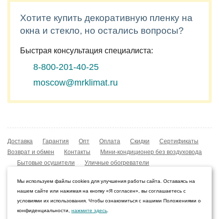
Хотите купить декоративную пленку на
окна и стекло, но остались вопросы?
Быстрая консультация специалиста:
8-800-201-40-25
moscow@mrklimat.ru
Доставка
Гарантия
Опт
Оплата
Скидки
Сертификаты
Возврат и обмен
Контакты
Мини-кондиционер без воздуховода
Бытовые осушители
Уличные обогреватели
Охладители воздуха
Мобильные кондиционеры
Мы используем файлы cookies для улучшения работы сайта. Оставаясь на
Охладители воздуха
Конвекторы NOBO
нашем сайте или нажимая на кнопку «Я согласен», вы соглашаетесь с
Мойка воздуха Boneco W210
условиями их использования. Чтобы ознакомиться с нашими Положениями о
конфиденциальности,
нажмите здесь
.
© 2009–2026 Интернет-магазин «Мистер Климат»