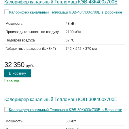
Калорифер канальный Тепломаш КЭВ-48К400х700Е
Мощность
48 кВт
Производительность по воздуху
2100 м³/ч
Подогрев воздуха
67 °C
Габаритные размеры (Ш×В×Г)
742 × 542 × 370 мм
32 350
руб.
В корзину
На складе
Калорифер канальный Тепломаш КЭВ-30К400х700Е
Мощность
30 кВт