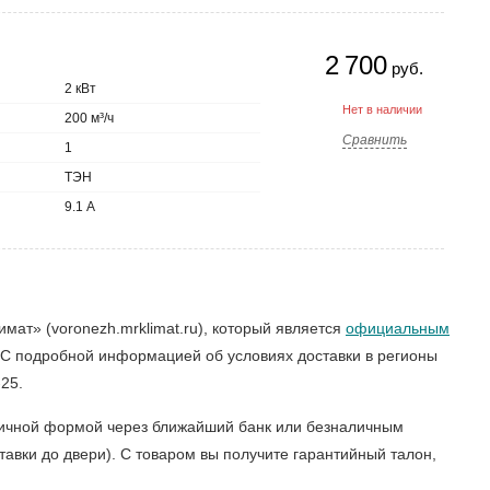
2 700
руб.
2 кВт
Нет в наличии
200 м³/ч
Сравнить
1
ТЭН
9.1 А
ат» (voronezh.mrklimat.ru), который является
официальным
 С подробной информацией об условиях доставки в регионы
25.
аличной формой через ближайший банк или безналичным
авки до двери). С товаром вы получите гарантийный талон,