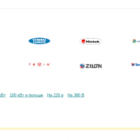
кВт
100 кВт и больше
На 220 в
На 380 В