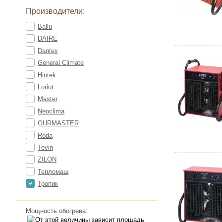
Производители:
Ballu
DAIRE
Dantex
General Climate
Hintek
Loriot
Master
Neoclima
OURMASTER
Roda
Tevin
ZILON
Тепломаш
Тропик
Мощность обогрева
: