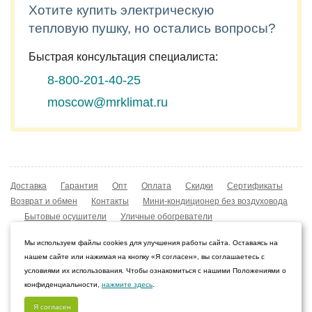
Хотите купить электрическую
тепловую пушку, но остались вопросы?
Быстрая консультация специалиста:
8-800-201-40-25
moscow@mrklimat.ru
Доставка
Гарантия
Опт
Оплата
Скидки
Сертификаты
Возврат и обмен
Контакты
Мини-кондиционер без воздуховода
Бытовые осушители
Уличные обогреватели
Охладители воздуха
Мобильные кондиционеры
Мы используем файлы cookies для улучшения работы сайта. Оставаясь на
Охладители воздуха
Конвекторы NOBO
нашем сайте или нажимая на кнопку «Я согласен», вы соглашаетесь с
Мойка воздуха Boneco W210
условиями их использования. Чтобы ознакомиться с нашими Положениями о
конфиденциальности,
нажмите здесь
.
© 2009–2026 Интернет-магазин «Мистер Климат»
Воронеж, Воронежская область
Я согласен